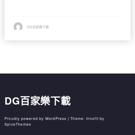
DG百家樂下載
iis7站长之家
DG百家樂下載
Proudly powered by WordPress
| Theme:
Innofit
by
SpiceThemes